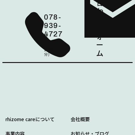
合
わ
078-
せ
939-
フ
4727
ォ
(月～土 8
ー
時50分～
17時50
ム
分)
rhizome careについて
会社概要
事業内容
お知らせ・ブログ