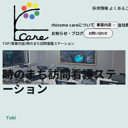
株式会社rhizome care
採用情報
よくある
rhizome careについて
会社
事業内容
お知らせ・ブログ
お問い合わせ
TOP
/
事業内容
/
時のまち訪問看護ステーション
Toki
Content list :
時のまち訪問看護ステ
時のまち訪問看護ステーションについて
サービス内容
サービスの特長
ーション
Toki